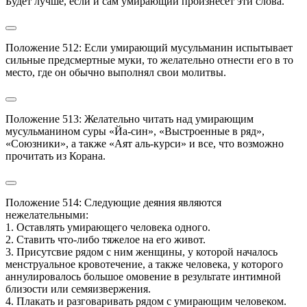
Будет лучше, если и сам умирающий произнесет эти слова.
Положение 512: Если умирающий мусульманин испытывает 
сильные предсмертные муки, то желательно отнести его в то 
место, где он обычно выполнял свои молитвы.
Положение 513: Желательно читать над умирающим 
мусульманином суры «Йа-син», «Выстроенные в ряд», 
«Союзники», а также «Аят аль-курси» и все, что возможно 
прочитать из Корана.
Положение 514: Следующие деяния являются 
нежелательными:

1. Оставлять умирающего человека одного.

2. Ставить что-либо тяжелое на его живот.

3. Присутсвие рядом с ним женщины, у которой началось 
менструальное кровотечение, а также человека, у которого 
аннулировалось большое омовение в результате интимной 
близости или семяизвержения.

4. Плакать и разговаривать рядом с умирающим человеком.
