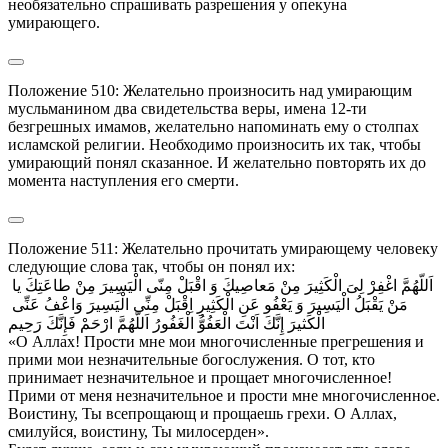
необязательно спрашивать разрешения у опекуна 
умирающего.
Положение 510: Желательно произносить над умирающим 
мусльманином два свидетельства веры, имена 12-ти 
безгрешных имамов, желательно напоминать ему о столпах 
исламской религии. Необходимо произносить их так, чтобы 
умирающий понял сказанное. И желательно повторять их до 
момента наступления его смерти.
Положение 511: Желательно прочитать умирающему человеку 
следующие слова так, чтобы он понял их:

اَللّهُمَّ اغْفِرْ لِىَ الْكَثِيرَ مِنْ مَعاصِيكَ وَ اقْبَلْ مِنّى الْيَسِيرَ مِنْ طاعَتِكَ يا 
مَنْ يَقْبَلُ الْيَسِيرَ وَ يَعْفُو عَنِ الْكَثِيرِ اِقْبَلْ مِنِّى الْيَسِيرَ وَاعْفُ عَنِّى 
الْكَثيرَ إِنَّكَ اَنْتَ الْعَفُوُّ الْغَفُورُ اَللّهُمَّ ارْحَمْ فَإِنَّكَ رَحِيم

«О Аллах! Прости мне мои многочисленные прегрешения и 
прими мои незначительные богослужения. О тот, кто 
принимает незначительное и прощает многочисленное! 
Прими от меня незначительное и прости мне многочисленное. 
Воистину, Ты всепрощающ и прощаешь грехи. О Аллах, 
смилуйся, воистину, Ты милосерден».
