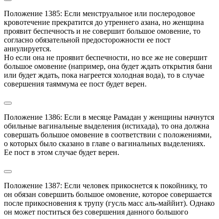
Положение 1385: Если менструальное или послеродовое 
кровотечение прекратится до утреннего азана, но женщина 
проявит беспечность и не совершит большое омовение, то 
согласно обязательной предосторожности ее пост 
аннулируется.

Но если она не проявит беспечности, но все же не совершит 
большое омовение (например, она будет ждать открытия бани 
или будет ждать, пока нагреется холодная вода), то в случае 
совершения таяммума ее пост будет верен.
Положение 1386: Если в месяце Рамадан у женщины начнутся 
обильные вагинальные выделения (истихада), то она должна 
совершать большое омовение в соответствии с положениями, 
о которых было сказано в главе о вагинальных выделениях. 
Ее пост в этом случае будет верен.
Положение 1387: Если человек прикоснется к покойнику, то 
он обязан совершить большое омовение, которое совершается 
после прикосновения к трупу (гусль масс аль-маййит). Однако 
он может поститься без совершения данного большого 