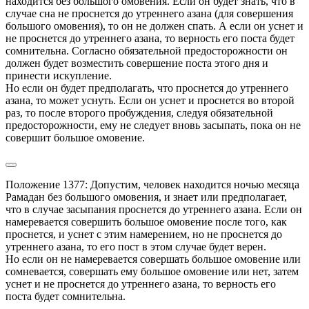
находится без большого омовения. Если он будет знать, что в 
случае сна не проснется до утреннего азана (для совершения 
большого омовения), то он не должен спать. А если он уснет и 
не проснется до утреннего азана, то верность его поста будет 
сомнительна. Согласно обязательной предосторожности он 
должен будет возместить совершение поста этого дня и 
принести искупление.

Но если он будет предполагать, что проснется до утреннего 
азана, то может уснуть. Если он уснет и проснется во второй 
раз, то после второго пробуждения, следуя обязательной 
предосторожности, ему не следует вновь засыпать, пока он не 
совершит большое омовение.
Положение 1377: Допустим, человек находится ночью месяца 
Рамадан без большого омовения, и знает или предполагает, 
что в случае засыпания проснется до утреннего азана. Если он 
намеревается совершить большое омовение после того, как 
проснется, и уснет с этим намерением, но не проснется до 
утреннего азана, то его пост в этом случае будет верен.

Но если он не намеревается совершать большое омовение или 
сомневается, совершать ему большое омовение или нет, затем 
уснет и не проснется до утреннего азана, то верность его 
поста будет сомнительна.