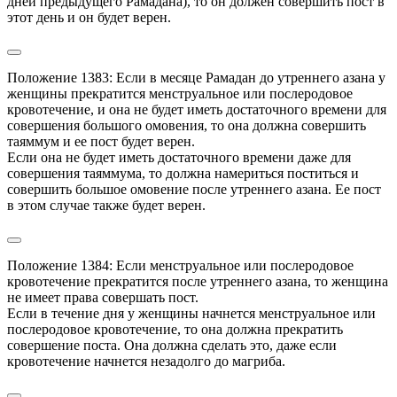
дней предыдущего Рамадана), то он должен совершить пост в 
этот день и он будет верен.
Положение 1383: Если в месяце Рамадан до утреннего азана у 
женщины прекратится менструальное или послеродовое 
кровотечение, и она не будет иметь достаточного времени для 
совершения большого омовения, то она должна совершить 
таяммум и ее пост будет верен.

Если она не будет иметь достаточного времени даже для 
совершения таяммума, то должна намериться поститься и 
совершить большое омовение после утреннего азана. Ее пост 
в этом случае также будет верен.
Положение 1384: Если менструальное или послеродовое 
кровотечение прекратится после утреннего азана, то женщина 
не имеет права совершать пост.

Если в течение дня у женщины начнется менструальное или 
послеродовое кровотечение, то она должна прекратить 
совершение поста. Она должна сделать это, даже если 
кровотечение начнется незадолго до магриба.