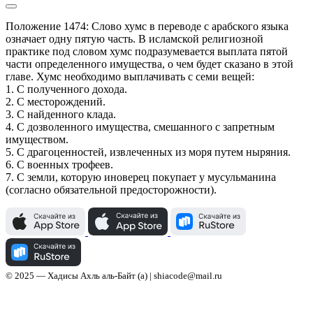
Положение 1474: Слово хумс в переводе с арабского языка 
означает одну пятую часть. В исламской религиозной 
практике под словом хумс подразумевается выплата пятой 
части определенного имущества, о чем будет сказано в этой 
главе. Хумс необходимо выплачивать с семи вещей:

1. С полученного дохода.

2. С месторождений.

3. С найденного клада.

4. С дозволенного имущества, смешанного с запретным 
имуществом.

5. С драгоценностей, извлеченных из моря путем ныряния.

6. С военных трофеев.

7. С земли, которую иноверец покупает у мусульманина 
(согласно обязательной предосторожности).
© 2025 — Хадисы Ахль аль-Байт (а) | shiacode@mail.ru