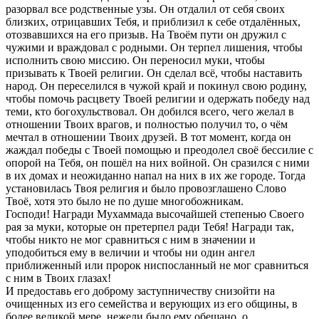
разорвал все родственные узы. Он отдалил от себя своих 
близких, отрицавших Тебя, и приблизил к себе отдалённых, 
отозвавшихся на его призыв. На Твоём пути он дружил с 
чужими и враждовал с родными. Он терпел лишения, чтобы 
исполнить свою миссию. Он переносил муки, чтобы 
призывать к Твоей религии. Он сделал всё, чтобы наставить 
народ. Он переселился в чужой край и покинул свою родину, 
чтобы помочь расцвету Твоей религии и одержать победу над 
теми, кто богохульствовал. Он добился всего, чего желал в 
отношении Твоих врагов, и полностью получил то, о чём 
мечтал в отношении Твоих друзей. В тот момент, когда он 
жаждал победы с Твоей помощью и преодолел своё бессилие с 
опорой на Тебя, он пошёл на них войной. Он сразился с ними 
в их домах и неожиданно напал на них в их же городе. Тогда 
установилась Твоя религия и было провозглашено Слово 
Твоё, хотя это было не по душе многобожникам.

Господи! Награди Мухаммада высочайшей степенью Своего 
рая за муки, которые он претерпел ради Тебя! Награди так, 
чтобы никто не мог сравниться с ним в значении и 
уподобиться ему в величии и чтобы ни один ангел 
приближенный или пророк ниспосланный не мог сравниться 
с ним в Твоих глазах!

И предоставь его доброму заступничеству снизойти на 
очищенных из его семейства и верующих из его общины, в 
более великой мере, нежели было ему обещано, о, 