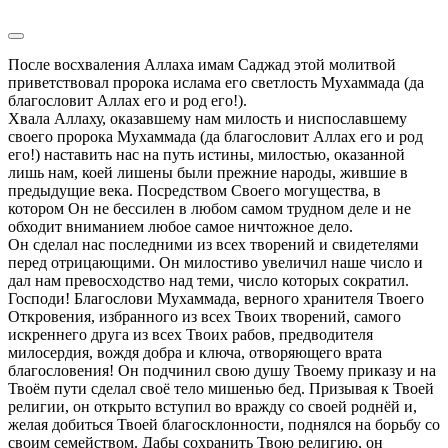
После восхваления Аллаха имам Саджад этой молитвой 
приветствовал пророка ислама его светлость Мухаммада (да 
благословит Аллах его и род его!).

Хвала Аллаху, оказавшему нам милость и ниспославшему 
своего пророка Мухаммада (да благословит Аллах его и род 
его!) наставить нас на путь истины, милостью, оказанной 
лишь нам, коей лишены были прежние народы, жившие в 
предыдущие века. Посредством Своего могущества, в 
котором Он не бессилен в любом самом трудном деле и не 
обходит вниманием любое самое ничтожное дело.

Он сделал нас последними из всех творений и свидетелями 
перед отрицающими. Он милостиво увеличил наше число и 
дал нам превосходство над теми, число которых сократил.

Господи! Благослови Мухаммада, верного хранителя Твоего 
Откровения, избранного из всех Твоих творений, самого 
искреннего друга из всех Твоих рабов, предводителя 
милосердия, вождя добра и ключа, отворяющего врата 
благословения! Он подчинил свою душу Твоему приказу и на 
Твоём пути сделал своё тело мишенью бед. Призывая к Твоей 
религии, он открыто вступил во вражду со своей роднёй и, 
желая добиться Твоей благосклонности, поднялся на борьбу со 
своим семейством. Дабы сохранить Твою религию, он 