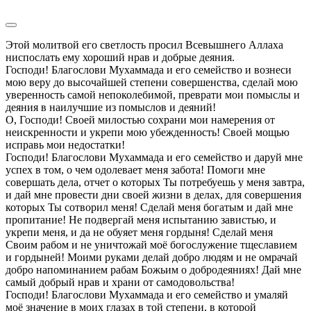
Этой молитвой его светлость просил Всевышнего Аллаха ниспослать ему хороший нрав и добрые деяния.
Господи! Благослови Мухаммада и его семейство и вознеси мою веру до высочайшей степени совершенства, сделай мою уверенность самой непоколебимой, преврати мои помыслы и деяния в наилучшие из помыслов и деяний!
О, Господи! Своей милостью сохрани мои намерения от неискренности и укрепи мою убежденность! Своей мощью исправь мои недостатки!
Господи! Благослови Мухаммада и его семейство и даруй мне успех в том, о чем одолевает меня забота! Помоги мне совершать дела, отчет о которых Ты потребуешь у меня завтра, и дай мне провести дни своей жизни в делах, для совершения которых Ты сотворил меня! Сделай меня богатым и дай мне пропитание! Не подвергай меня испытанию завистью, и укрепи меня, и да не обуяет меня гордыня! Сделай меня Своим рабом и не уничтожай моё богослужение тщеславием и гордыней! Моими руками делай добро людям и не омрачай добро напоминанием рабам Божьим о добродеяниях! Дай мне самый добрый нрав и храни от самодовольства!
Господи! Благослови Мухаммада и его семейство и умаляй моё значение в моих глазах в той степени, в которой возвышаешь в глазах людей! Ниспосылая мне величие перед людьми, унижай меня перед самим собой!
Господи! Благослови Мухаммада и его семейство, направь меня на стезю добра и сделай так, чтобы я не сбился с пути! Открой предо мной путь истины и сделай так, чтобы я не ступил на путь лжи! Дай мне искренние помыслы и сделай так, чтобы я не сомневался в них! Удлини мою жизнь и сделай так, чтобы она прошла в служении Тебе! А если моя жизнь станет пастбищем для дьявола, возьми мою душу прежде, чем обрушишь на меня Свой гнев!
О, Господи! Не допусти во мне порочного,  такого, которое не заменишь Ты благим, и не допусти во мне дурного, такого, которое  не заменишь Ты добрым, и не допусти во мне достойного порицания, такого, которое Ты не исправил бы, восполнив неполноту похвальных качеств!
Господи! Благослови Мухаммада и его семейство и замени вражду моих врагов любовью, зависть завистников дружбой, подозрения близких доверием ко мне, вражду приближенных ко мне дружбой, злобу родственников доброжелательностью, предательство окружающих помощью, показную дружбу льстецов прочной дружбой, непримиримость собеседников доброй беседой и горечь страха перед угнетателями сладостью безопасности от их жестокости!
Господи! Благослови Мухаммада и его семейство и дай мне силы одолеть тех, кто причинит мне зло, красноречивый язык в спорах, победу в сражении с врагами, хитрость в борьбе с интриганами и могущество перед тем, кто желает подчинить меня себе! Выяви ложь того, кто порочит меня, и сохрани от того, кто угрожает мне, дабы я подчинялся тому, кто укажет мне путь истины, и следовал за тем, кто направит меня на этот путь!
Господи! Благослови Мухаммада и его семейство и дай мне избавление от дурного, дабы я мог ответить искренностью тому, кто неискренен со мной, отнестись с добром к тому, кто отдалился от меня, проявить щедрость к тому, кто обездолил меня, примкнуть к тому, кто разорвал свою дружбу со мной, хорошо отзываться о том, кто злословит в мой адрес, отвечать благодарностью на добро и закрывать глаза на зло!
О, Господи! Даруй мне лик праведников и облеки в прекрасное одеяние аскетов, чтобы я устанавливал справедливость, утихомиривал свою злобу, тушил огонь вражды, соединял отдалившихся, примирял тех, кто в ссоре, делал добро, скрывал недостатки, был кроток, смирен и благороден, забыл о гордыне, имел добрый нрав и страмился проявлять щедрость и милость, не выявлял недостатки других, не был добр к тем, кто этого не заслуживает, говорил правду, даже если будет нелегко,умалял значение своих добрых поступков и слов, даже если они будут многочисленны, и умножал значение своих дурных поступков и слов, даже если они будут ничтожны. О, Господи! Доведи эти качества во мне до совершенства посредством неустанного поклонения Тебе, следования за общиной верующих в Тебя и отдаления от приверженцев нововведений,  поступающих по собственному произволу!
Господи! Благослови Мухаммада и его семейство и дай мне в старости наилучшее из пропитаний, а в моменты бессилия - самую мощную силу! Не делай меня ленивым в служении Тебе и не допусти, чтобы мои глаза перестали видеть Твой путь! Не позволь мне потерять Твою любовь, примкнуть к тем, кто отрекся от Тебя или отречься от тех, кто примкнул к Тебе!
О, Господи! Сделай так, чтобы в случае необходимости я мог прибегнуть к Тебе, просить Твоей помощи в нужде и молиться Тебе в нищете! Не испытывай меня, о, Милосерднейший из милосердных, обращусь ли я в беде за помощью к другому, а не к Тебе, преклонюсь ли я смиренно в несчастии пред Тобой, а не другим, и буду ли я молиться в страхе Тебе, а не другому, чтобы заслужить Твои немилость, отвержение и отвращение, о, Милостивейший из Милостивых!
О, Господи! Преврати возбуждаемое во мне дьяволом желание, намерение или зависть в упоминание Твоего величия, мысль о Твоём могуществе и способ борьбы с Твоим врагом!
Преврати оскорбление, отрицание, неуважение, ложное свидетельство, сплетню об отсутствующем праведнике или злословие в отношении присутствующего и подобные слова, вложенные дьяволом в мои уста, в восхваление Тебе, описание Твоего могущества и величия, благодарность за Твою милость, признание Твоей щедрости и перечисление Твоих благ!
Господи! Благослови Мухаммада и его семейство! Никто не может причинить мне зло, пока Ты отвращаешь от меня беду. Я не могу причинить зло другим, ибо Ты способен отвратить меня от этого. Я никогда не собьюсь с пути, пока Ты направляешь меня на путь истины. Я никогда не обеднею, пока получаю богатство от Тебя, и никогда не проявлю неповиновения Тебе, пока Ты даешь мне силы для этого.
О, Господи! К прощению Твоему прибегаю и на снисхождение Твое уповаю, полагаюсь на Твою щедрость и верю в Твою милость. Я не обладаю ничем, что могло бы послужить причиной моего прощения. Я не совершил дела, наградой за которое было бы Твоё милосердие. Я осудил себя подобным образом и не имею другого убежища, помимо Твоей милости и великодушия. Благослови Мухаммада и его семейство и ниспошли мне Своё великодушие!
О, Господи! Вложи в мои уста слова наставления на путь истины и вдохнови меня благочестием! Помоги мне в деле, которое непорочно и в котором состоит Твоё благословение!
О, Господи! Направь меня на высший путь и сделай так, чтобы я умер и возродился в Твоей религии!
Господи! Благослови Мухаммада и его семейство и дай мне умеренность в делах, введи в число праведников! Сделай меня наставителем на стезю истины и одним из рабов добродетельных! В Судный День дай мне счастье и спаси от адского огня!
О, Господи! Лиши меня любого качества, в котором нет блага для меня, и оставь мне качества, способные исправить душу мою, ибо без Твоей поддержки душа обречена на погибель.
О, Господи! У Тебя ищу вдохновения и поддержки в минуты печали и к Тебе обращаюсь в беде и лишениях! Когда случается несчастье, я молю Тебя о помощи. Ты возмещаешь утраченное и исправляешь поврежденное. Ты можешь изменить всё неугодное Тебе. О, Господи! Дай мне здоровье прежде, чем наступит беда, дай мне силы прежде, чем я обращусь к Тебе за помощью, направь меня на путь истины прежде, чем я впаду в заблуждение! Отдали от меня муки за придирчивость к людям, подари мне покой в День Возрождения и одари меня добрым наставлением!
Господи! Благослови Мухаммада и его семейство и Своей милостью отдали от меня беду, Своими благами воспитай меня и великодушно исправь мои недостатки! Упаси меня от боли и дай мне надёжное убежище у Себя, укрась мою плоть одеянием Своей удовлетворённости! Если нахлынут на меня дела, помоги мне совершать наилучшее из них, а если мне придётся выбирать из схожих дел, укажи мне путь к самому безукоризненному из них! Если возникнут разногласия, направь меня к тому суждению, которое в наибольшей степени удовлетворяет Тебя!
Господи! Благослови Мухаммада и его семейство и вознагради меня короной независимости, помоги мне обрести доброе покровительство, даруй мне праведный путь, не искушай меня изобилием, дай мне покой, не переплетай мою жизнь со страданьем, не возвращай мои молитвы неисполненными, ибо я не ведаю равного Тебе сотоварища и не призываю вместе с Тобой никого иного!
Господи! Благослови Мухаммада и его семейство и упаси меня от расточительства! Храни мой заработок от уничтожения, осени его Своим благословением и покажи мне верный способ, когда буду тратить его на Твоём пути!
Господи! Благослови Мухаммада и его семейство и избавь меня от мук добычи пропитания! Дай мне достаток, чтобы я не отвлекался от поклонения Тебе в поиске средств к существованию и не взвалил на свои плечи тяжкую ношу последствий добычи пропитания!
О, Господи! Своим могуществом исполни то, о чём я прошу Тебя и Своим величием храни меня от того, чего я страшусь!
Господи! Благослови Мухаммада и его семейство и сохрани мою честь! Не умаляй моего достоинства нищетой, не заставляй меня просить помощи у других Твоих рабов, которым Ты даёшь пропитание, и протягивать руку к Твоим зловредным созданиям, чтобы затем впасть в искушение восхищением тем, кто помог мне, и осуждением того, кто отказал мне в помощи! Ведь Ты - единственный, Кто может дарить и отказывать!
Господи! Благослови Мухаммада и его семейство и дай мне возможность совершать пред Тобою здравое поклонение! Дай в мироотречении отдохновение! Сопряги мои знания с действиями и переплети моё благочестие с умеренностью!
О, Господи! Пусть конец моей жизни ознаменуется Твоим прощением грехов! И воплоти мои надежды на Твою милость! Облегчи мне путь достижения Твоего довольства и делай мои деяния благими в любых обстоятельствах!
Господи! Благослови Мухаммада и его семейство и в минуты небрежения побуди меня к воспоминанию о Тебе! В свободные дни займи меня поклонением Тебе! Открой предо мной легкий путь достижения Твоей любви и на этом пути сполна одари меня благами этого мира и грядущего!
Господи! Благослови Мухаммада и его семейство наилучшим благословением, которым Ты одаривал до сих пор кого-либо из Своих рабов или